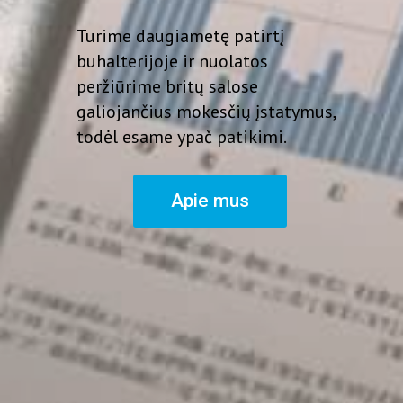
Turime daugiametę patirtį
buhalterijoje ir nuolatos
peržiūrime britų salose
galiojančius mokesčių įstatymus,
todėl esame ypač patikimi.
Apie mus