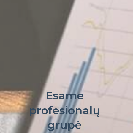
Esame
profesionalų
grupė