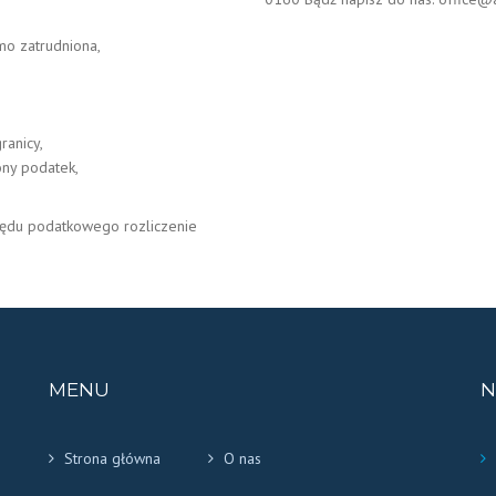
mo zatrudniona,
ranicy,
ny podatek,
zędu podatkowego rozliczenie
MENU
N
Strona główna
O nas