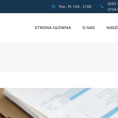
0203 
Pon - Pt: 7:00 - 17:00
0754 
STRONA GŁÓWNA
O NAS
NASZ
ROZLICZE
PODATK
OBSŁUGA 
ZASIŁKI I 
TŁUMACZE
PRZYSIĘG
UBEZPIEC
POBYT W 
CV
INNE USŁU