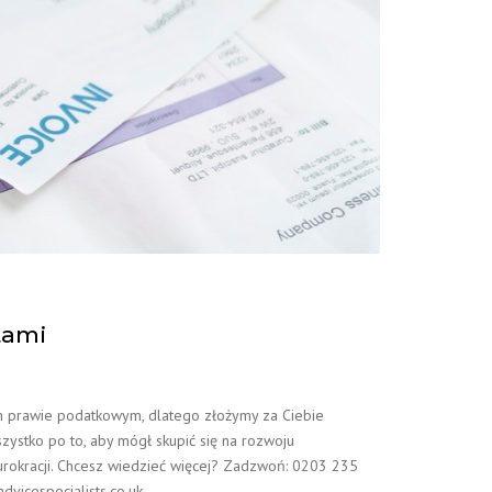
tami
kim prawie podatkowym, dlatego złożymy za Ciebie
ystko po to, aby mógł skupić się na rozwoju
urokracji. Chcesz wiedzieć więcej? Zadzwoń: 0203 235
dvicespecialists.co.uk