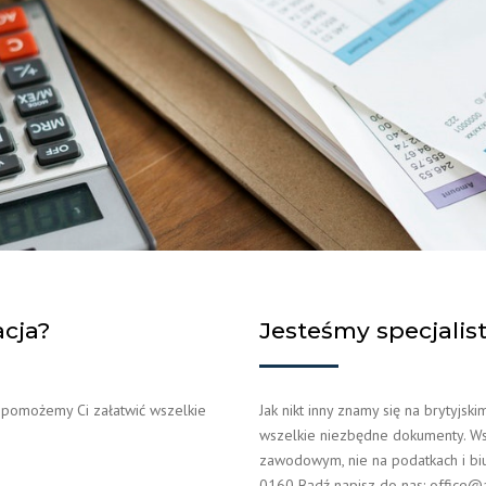
acja?
Jesteśmy specjalis
, pomożemy Ci załatwić wszelkie
Jak nikt inny znamy się na brytyjs
wszelkie niezbędne dokumenty. Wsz
zawodowym, nie na podatkach i bi
0160 Bądź napisz do nas: office@a