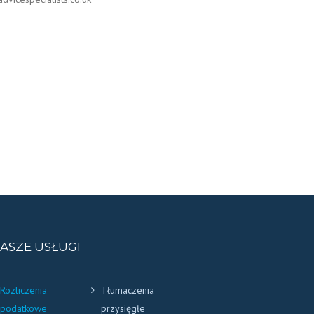
ASZE USŁUGI
Rozliczenia
Tłumaczenia
podatkowe
przysięgłe