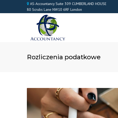
AS-Accountancy Suite 309 CUMBERLAND HOUSE
80 Scrubs Lane NW10 6RF London
Rozliczenia podatkowe