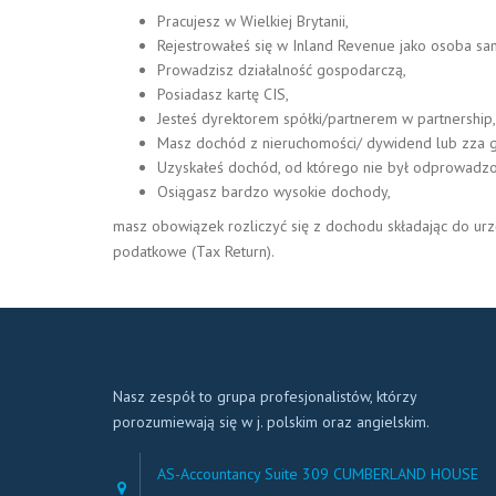
Pracujesz w Wielkiej Brytanii,
Rejestrowałeś się w Inland Revenue jako osoba sa
Prowadzisz działalność gospodarczą,
Posiadasz kartę CIS,
Jesteś dyrektorem spółki/partnerem w partnership,
Masz dochód z nieruchomości/ dywidend lub zza g
Uzyskałeś dochód, od którego nie był odprowadzo
Osiągasz bardzo wysokie dochody,
masz obowiązek rozliczyć się z dochodu składając do ur
podatkowe (Tax Return).
Nasz zespół to grupa profesjonalistów, którzy
porozumiewają się w j. polskim oraz angielskim.
AS-Accountancy Suite 309 CUMBERLAND HOUSE