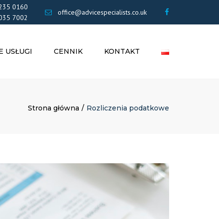
×
235 0160
office@advicespecialists.co.uk
035 7002
E USŁUGI
CENNIK
KONTAKT
NIA
OWE
FIRM LIMITED
Strona główna
Rozliczenia podatkowe
BENEFITY
NIA
ŁE
ZENIA
UK
GI